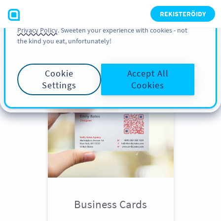
You can also find more information about cookies, our
REKISTERÖIDY
analytic activities and your rights in our
Cookie Policy
and
Privacy Policy
. Sweeten your experience with cookies - not
the kind you eat, unfortunately!
Scroll down
to see QR Code use
cases
Cookie
Accept All
Settings
Cookies
Business Cards