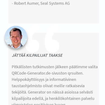
- Robert Aumer, Seal Systems AG
JÄTTÄÄ KILPAILIJAT TAAKSE
Pitkällisten tutkimusten jälkeen päätimme valita
QRCode-Generator.de-sivuston qrsuiten.
Helppokäyttöisyys ja informatiivinen
taustaohjelmisto olivat meille ratkaisevia
tekijöitä. Generator on näissä asioissa selvästi
kilpailijoita edellä, ja henkilökohtainen palvelu
viimeistelee positiivisen kuvan.